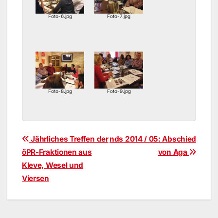
Foto-6.jpg
Foto-7.jpg
Foto-8.jpg
Foto-9.jpg
Beitragsnavigation
Jährliches Treffen der
nds 2014 / 05: Abschied
öPR-Fraktionen aus
von Aga
Kleve, Wesel und
Viersen