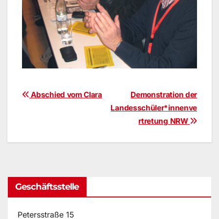
Beitragsnavigation
Abschied vom Clara
Demonstration der
Landesschüler*innenve
rtretung NRW
Geschäftsstelle
Petersstraße 15