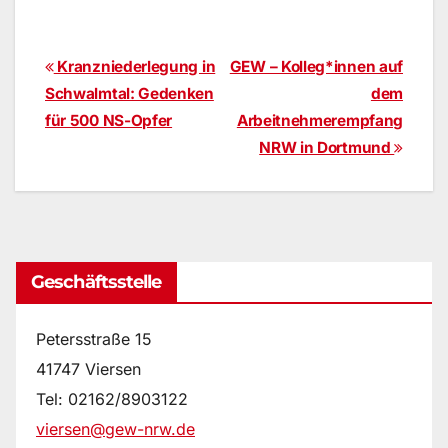
Beitragsnavigation
Kranzniederlegung in
GEW – Kolleg*innen auf
Schwalmtal: Gedenken
dem
für 500 NS-Opfer
Arbeitnehmerempfang
NRW in Dortmund
Geschäftsstelle
Petersstraße 15
41747 Viersen
Tel: 02162/8903122
viersen@gew-nrw.de