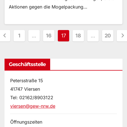
Aktionen gegen die Mogelpackung…
Seitennummerierung
1
…
16
17
18
…
20
der
Beiträge
Geschäftsstelle
Petersstraße 15
41747 Viersen
Tel: 02162/8903122
viersen@gew-nrw.de
Öffnungszeiten