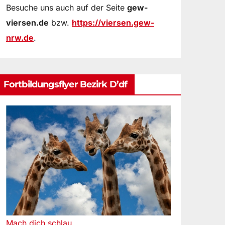
Besuche uns auch auf der Seite
gew-
viersen.de
bzw.
https://viersen.gew-
nrw.de
.
Fortbildungsflyer Bezirk D’df
Mach dich schlau.