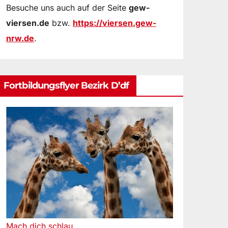
Besuche uns auch auf der Seite
gew-
viersen.de
bzw.
https://viersen.gew-
nrw.de
.
Fortbildungsflyer Bezirk D’df
Mach dich schlau.