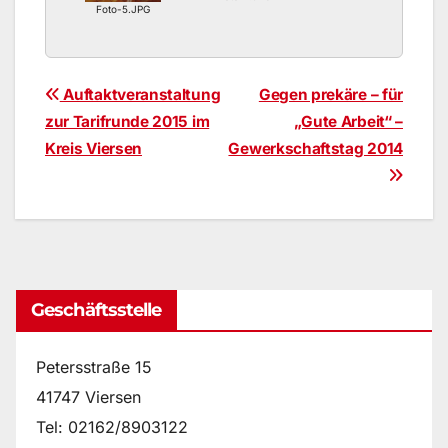
Foto-5.JPG
Beitragsnavigation
Auftaktveranstaltung
Gegen prekäre – für
zur Tarifrunde 2015 im
„Gute Arbeit“ –
Kreis Viersen
Gewerkschaftstag 2014
Geschäftsstelle
Petersstraße 15
41747 Viersen
Tel: 02162/8903122