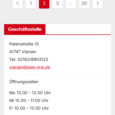
Seitennummerierung
1
2
3
…
20
der
Beiträge
Geschäftsstelle
Petersstraße 15
41747 Viersen
Tel: 02162/8903122
viersen@gew-nrw.de
Öffnungszeiten
Mo 10.00 - 12.00 Uhr
Mi 15.00 - 17.00 Uhr
Fr 10.00 – 12:00 Uhr